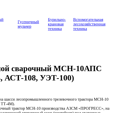
ый
Бурильно-
Вспомогательная
Гусеничный
крановая
лесохозяйственная
мульчер
техника
техника
жной сварочный МСН-10АПС
 АСТ-108, УЭТ-100)
на шасси лесопромышленного трелевочного трактора МСН-10
 ТТ-4М).
левочный трактор МСН-10 производства АЗСМ «ПРОГРЕСС», на
аллический утепленный кунг (контейнер) под сварочные