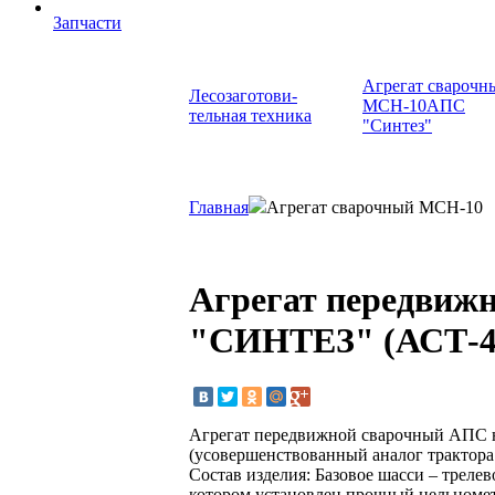
Запчасти
Агрегат сварочн
Лесозаготови-
МСН-10АПС
тельная техника
"Синтез"
Главная
Агрегат сварочный МСН-10
Агрегат передви
"СИНТЕЗ" (АСТ-4,
Агрегат передвижной сварочный АПС 
(усовершенствованный аналог трактора
Состав изделия: Базовое шасси – тре
котором установлен прочный цельномет