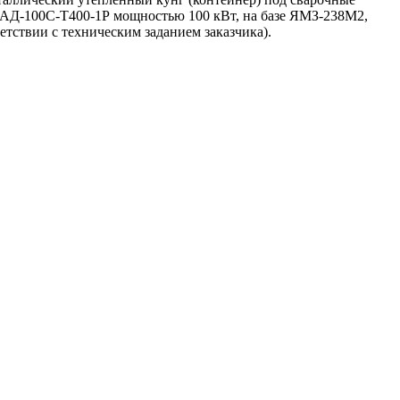
 АД-100С-Т400-1Р мощностью 100 кВт, на базе ЯМЗ-238М2,
тствии с техническим заданием заказчика).