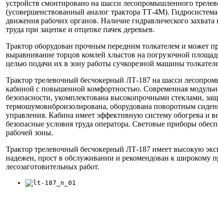
устройств смонтировано на шасси лесопромышленного треле
(усовершенствованный аналог трактора ТТ-4М). Гидросистема 
движения рабочих органов. Наличие гидравлического захвата
труда при зацепке и отцепке пачек деревьев.
Трактор оборудован прочным передним толкателем и может пр
выравнивание торцов комлей хлыстов на погрузочной площадк
целью подачи их в зону работы сучкорезной машины толкателем
Трактор трелевочный бесчокерный ЛТ-187 на шасси лесопро
кабиной с повышенной комфортностью. Современная модульна
безопасности, укомплектована высокопрочными стеклами, за
термошумовиброизолирована, оборудована поворотным сиден
управления. Кабина имеет эффективную систему обогрева и в
безопасные условия труда оператора. Световые приборы обе
рабочей зоны.
Трактор трелевочный бесчокерный ЛТ-187 имеет высокую экс
надежен, прост в обслуживании и рекомендован к широкому 
лесозаготовительных работ.